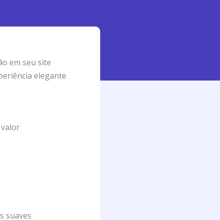
ão em seu site
eriência elegante
 valor
es suaves