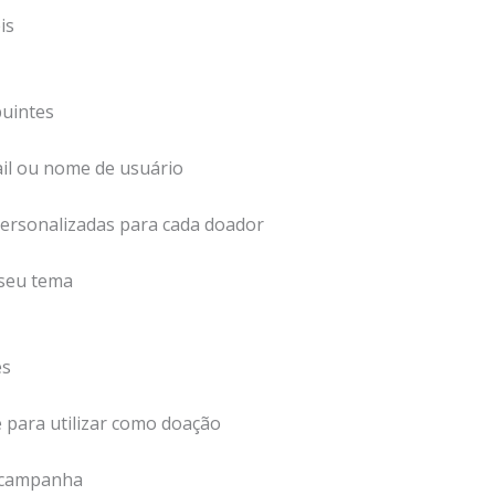
is
buintes
ail ou nome de usuário
ersonalizadas para cada doador
 seu tema
es
para utilizar como doação
a campanha