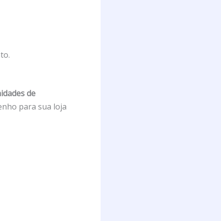
to.
nidades de
enho para sua loja