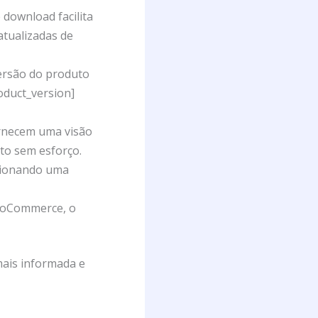
 download facilita
atualizadas de
versão do produto
oduct_version]
ornecem uma visão
uto sem esforço.
rcionando uma
WooCommerce, o
mais informada e