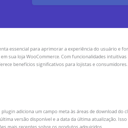
ta essencial para aprimorar a experiência do usuário e fo
is em sua loja WooCommerce. Com funcionalidades intuitivas
ece benefícios significativos para lojistas e consumidores.
 plugin adiciona um campo meta às áreas de download do cli
ltima versão disponível e a data da última atualização. Iss
ões mais recentes sobre os produtos adquiridos.