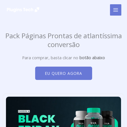
Ir
para
o
conteúdo
Pack Páginas Prontas de atlantíssima
conversão
Para comprar, basta clicar no
botão abaixo
EU QUERO AGORA